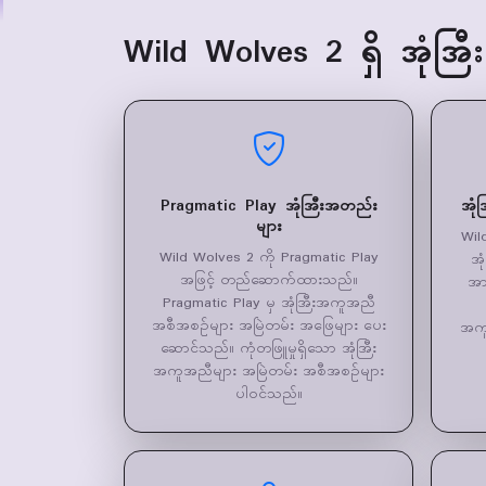
Wild Wolves 2 ရှိ အုံအ
Pragmatic Play အုံအြီးအတည်း
အုံ
များ
Wil
Wild Wolves 2 ကို Pragmatic Play
အု
အဖြင့် တည်ဆောက်ထားသည်။
အာ
Pragmatic Play မှ အုံအြီးအကူအညီ
အစီအစဉ်များ အမြဲတမ်း အဖြေများ ပေး
အကူ
ဆောင်သည်။ ကုံတဖြူမှုရှိသော အုံအြီး
အကူအညီများ အမြဲတမ်း အစီအစဉ်များ
ပါဝင်သည်။