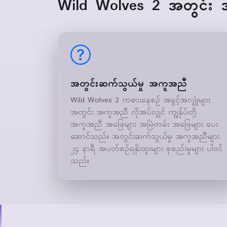
Wild Wolves 2 အတွင်း
အတွင်းဆက်သွယ်မှု အကူအညီ
Wild Wolves 2 ကစားနေစဉ် အခွင့်အလျှုံများ
အတွင်း အကူအညီ လိုအပ်လျှင် ကျွန်ုပ်တို့
အကူအညီ အဖြေများ အမြဲတမ်း အဖြေများ ပေး
ဆောင်သည်။ အတွင်းဆက်သွယ်မှု အကူအညီများ
၂၄ နာရီ အပတ်စဉ်ရနိုးထူးများ စုစည်းမှုများ ပါဝင်
သည်။