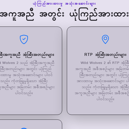
ယုံကြည်အားထားမှု အသုံးအဆောင်းများ
ြီးအကူအညီ အတွင်း ယုံကြည်အားထားမ
အြီးအကူအညီ အုံအြီးအတည်းများ
RTP အုံအြီးအတည်းများ
d Wolves 2 သည် အုံအြီးအကူအညီ
Wild Wolves 2 ၏ RTP အုံအြီ
ံအြီးအတည်းများ အတွင်း ယုံကြည်
အကူအညီ အစီအစဉ်များ အမြဲတမ်း
းထားမှု အသုံးအဆောင်းများ ပါဝင်
အြီးအတည်းများ အတွင်း ယုံကြ
သည်။ ကုံတဖြူမှုရှိသော အုံအြီး
အားထားမှု အသုံးအဆောင်းများ ပါ
အညီများ အမြဲတမ်း အစီအစဉ်များ
သည်။ ကုံတဖြူမှုရှိသော အုံအြီး
ပါဝင်သည်။
အကူအညီများ အမြဲတမ်း အစီအစဉ်
ပါဝင်သည်။