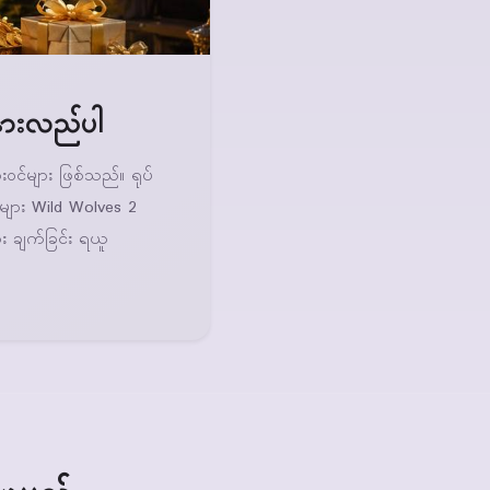
နားလည်ပါ
င်များ ဖြစ်သည်။ ရုပ်
လူများ Wild Wolves 2
း ချက်ခြင်း ရယူ