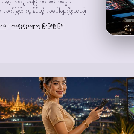
ား နှင့် အကျိုးအမြတ်တစ်ပုံတစ်ခွင်
်ခြင်း ကျွန်ုပ်တို့ လူပေါများပြီးသည်။
်းမဲ့
တစ်ချိန်ချိန်လျှော့ကျ မြင်မြင်ပြီးမြင်