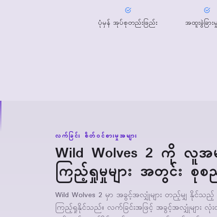
ပုံမှန် အုပ်စုတည်းဖြည်း
အထူးခွဲခြားမှ
လက်ခြင်း စိတ်ဝင်စားမှုအများ
Wild Wolves 2 ကို လူအမ
ကြည့်ရှုမှုများ အတွင်း စုစ
Wild Wolves 2 မှာ အခွင့်အလျှုံများ တည့်မျှ နိုင်သ
ကြည့်ရှုနိုင်သည်။ လက်ခြင်းအဖြင့် အခွင့်အလျှုံများ လုံး