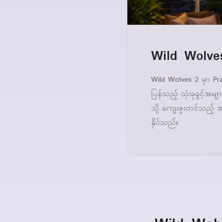
Wild Wolves 
Wild Wolves 2 မှာ P
ပြန်သည့် သုံးခုခွင့်အမ
သို့ ကျေးဇူးတင်သည့် အ
နိုင်သည်။