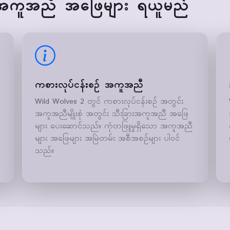
 အကူအညီ အဖြေများ ရယူမည်
ကစားလုပ်ငန်းစဉ် အကူအညီ
Wild Wolves 2 တွင် ကစားလုပ်ငန်းစဉ် အတွင်း
အကူအညီမျိုးစုံ အတွင်း သီးခြားအကူအညီ အဖြေ
များ ပေးဆောင်သည်။ ကုံတဖြူမှုရှိသော အကူအညီ
များ အဖြေများ အမြဲတမ်း အစီအစဉ်များ ပါဝင်
သည်။