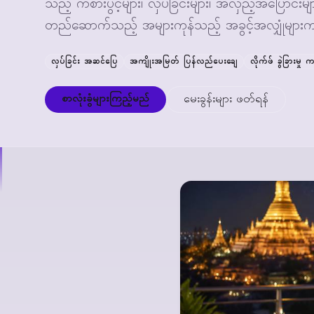
သည့် ကစားပွင့်များ၊ လှပ်ခြင်းများ၊ အလှည့်အပြောင်းမျ
တည်ဆောက်သည့် အများကုန်သည့် အခွင့်အလျှုံများက လက
လှပ်ခြင်း အဆင်ပြေ
အကျိုးအမြတ် ပြန်လည်ပေးချေ
လိုက်ဖ် ခွဲခြားမှု ကင
စာလုံးခွံများကြည့်မည်
မေးခွန်းများ ဖတ်ရန်