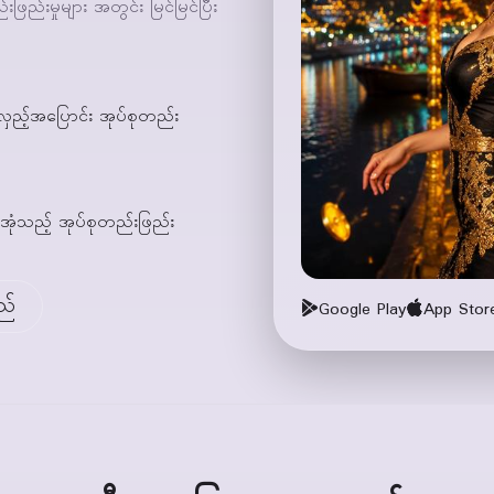
ြည်းမှုများ အတွင်း မြင်မြင်ပြီး
ှည့်အပြောင်း အုပ်စုတည်း
ံးအုံသည့် အုပ်စုတည်းဖြည်း
ည်
Google Play
App Stor