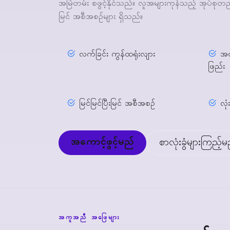
အမြဲတမ်း စဖွင့်နိုင်သည်။ လူအများကုန်သည့် အုပ်စုတည်းဖ
မြင် အစီအစဉ်များ ရှိသည်။
လက်ခြင်း ကွန်ထရုံးလျား
အလ
ဖြည်း
မြင်မြင်ပြီးမြင် အစီအစဉ်
လု
အကောင့်ဖွင့်မည်
စာလုံးခွံများကြည့်မ
အကူအညီ အဖြေများ