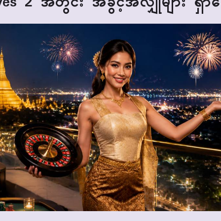
es 2 အတွင်း အခွင့်အလျှုံများ ရှာဖ