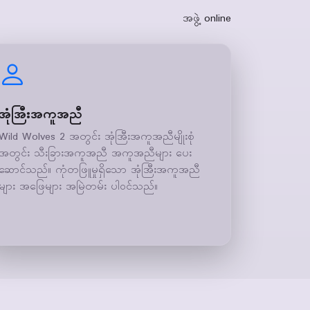
အဖွဲ့ online
အုံအြီးအကူအညီ
Wild Wolves 2 အတွင်း အုံအြီးအကူအညီမျိုးစုံ
အတွင်း သီးခြားအကူအညီ အကူအညီများ ပေး
ဆောင်သည်။ ကုံတဖြူမှုရှိသော အုံအြီးအကူအညီ
များ အဖြေများ အမြဲတမ်း ပါဝင်သည်။